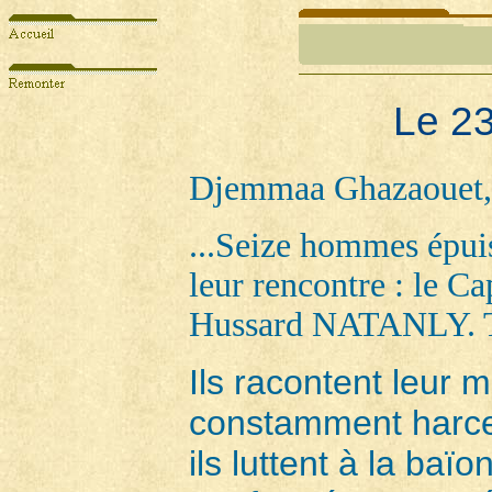
Le 2
Djemmaa Ghazaouet, F
...Seize hommes épuis
leur rencontre : le 
Hussard NATANLY. Tou
Ils racontent leur m
constamment harcel
ils luttent à la baïo