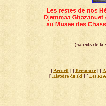
Les restes de nos H
Djemmaa Ghazaouet d
au Musée des Chasse
(extraits de l
[
Accueil
]
[
Remonter
]
[
A
[
Histoire du ski
]
[
Les RIA