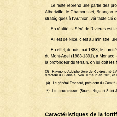
Le reste reprend une partie des pr
Albertville, le Chamousset, Briançon 
stratégiques à l’Authion, véritable clé 
En réalité, si Séré de Rivières est l
A l’est de Nice, c’est au ministre lu
En effet, depuis mai 1888, le comité
du Mont-Agel (1888-1891), à Monaco, qui
la profondeur du terrain, on lui doit les
(3)
Raymond-Adolphe Séré de Rivières, né à A
directeur du Génie à Lyon. Il meurt en
et 
1895,
(4)
Le général Frossard, président du Comité 
Les deux chiuses (Bauma-Negra et Saint-Je
(5)
Caractéristiques de la forti