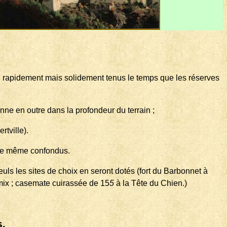
être rapidement mais solidement tenus le temps que les réserves
onne en outre dans la profondeur du terrain ;
rtville).
oire même confondus.
uls les sites de choix en seront
dotés (fort du Barbonnet à
mix ; casemate cuirassée de 15
5
à la Tête du Chien.)
s.