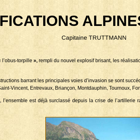
FICATIONS ALPINES
Capitaine TRUTTMANN
«
l’obus-torpille
»
,
rempli du nouvel explosif brisant, les réalisat
ructions barrant les principales voies d’invasion se sont succ
aint-Vincent, Entrevaux, Briançon, Montdauphin, Tournoux, Fort l
 l’ensemble est déjà surclassé depuis la crise de l’artillerie 