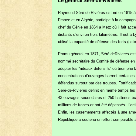
Le général Séré-de-Rivières
Raymond Séré-de-Rivières est né en 1815 à Alb
France et en Algérie, participe à la campagne
chef du Génie en 1864 a Metz où il fait acc
distants d’environ trois kilomètres. Il est 
utilisé la capacité de défense des forts (oct
Promu géneral en 1871, Séré-de­Rivieres est
nommé secrétaire du Comité de défense en 1873
adopter les “rideaux défensifs” où triomphe l
concentrations d’ouvrages barrent certaines 
défendus surtout par des troupes. Fortifica
Séré-de-Rivieres définit en même temps les t
43 ouvrages secondaires et 250 batteries éc
millions de francs-or ont été dépensés. L’art
Enfin, les casernements affectés à une armée
République a soutenu un effort comparable 