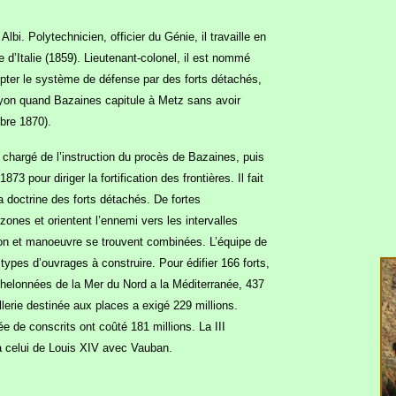
i. Polytechnicien, officier du Génie, il travaille en
 d’Italie (1859). Lieutenant-colonel, il est nommé
epter le système de défense par des forts détachés,
à Lyon quand Bazaines capitule à Metz sans avoir
obre 1870).
 chargé de l’instruction du procès de Bazaines, puis
 pour diriger la fortification des frontières. Il fait
a doctrine des forts détachés. De fortes
zones et orientent l’ennemi vers les intervalles
tion et manoeuvre se trouvent combinées. L’équipe de
ypes d’ouvrages à construire. Pour édifier 166 forts,
helonnées de la Mer du Nord a la Méditerranée, 437
illerie destinée aux places a exigé 229 millions.
 de conscrits ont coûté 181 millions. La III
a celui de Louis XIV avec Vauban.