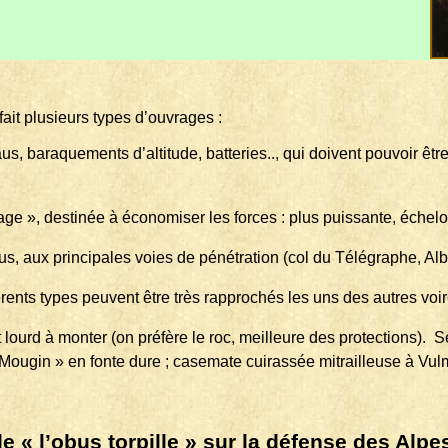
ait plusieurs types d’ouvrages :
haus, baraquements d’altitude, batteries.., qui doivent pouvoir 
arrage », destinée à économiser les forces : plus puissante, échel
aus, aux principales voies de pénétration (col du Télégraphe, Albe
fférents types peuvent être très rapprochés les uns des autres v
 lourd à monter (on préfère le
roc, meilleure des protections).
Se
Mougin » en fonte dure ; casemate cuirassée mitrailleuse à Vul
e « l’obus torpille » sur la défense des Alpe