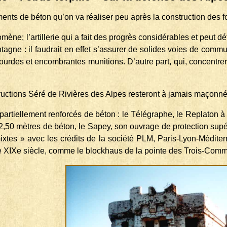
ments de
béton qu’on va réaliser peu après la construction des f
ène; l’artillerie qui a fait des progrès considérables et peut d
ne : il fau­drait en effet s’assurer de solides voies de communi
lourdes et encombrantes munitions. D’autre part, qui, concentrer
tructions Séré de Rivières des Alpes resteront à jamais maçonn
re partiel­lement renforcés de béton : le Télégraphe, le Replat
 2,50 mètres de béton, le Sapey, son ouvrage de protection su
ixtes » avec les crédits de la société PLM, Paris-Lyon-Méditerra
ce XIXe siècle, comme le blockhaus de la pointe des Trois-Comm