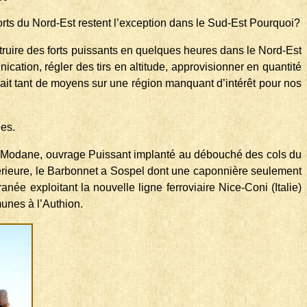
orts du Nord-Est res­tent l’exception dans le Sud-Est Pourquoi?
étruire des forts puissants en quelques heures dans le Nord-Est
cation, régler des tirs en altitude, approvisionner en quantité
ait tant de moyens sur une région man­quant d’intérêt pour nos
ées.
on à Modane, ouvrage Puissant implanté au débouché des cols du
périeure, le Barbonnet a Sospel dont une caponnière seulement
née exploitant la nouvelle ligne ferroviaire Nice-Coni (Italie)
unes à l’Authion.