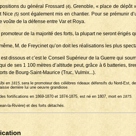
opositions du général Frossard
. Grenoble, « place de dépôt »,
(4)
et Nice
sont également mis en chantier. Pour se prémunir d
(5)
de voûte de la défense entre Var et Roya.
e promoteur de la majorité des forts, la plupart ne seront érigés 
i-même, M. de Freycinet qu’on doit les réalisations les plus spect
 est dissous et c’est le Conseil Supérieur de la Guerre qui soum
 de ses 1 100 mètres d’altitude peut, grâce à 6 batteries, tirer
 forts de Bourg-Saint-Maurice (Truc, Vulmix...).
lbi en
sera le promoteur des célèbres rideaux défensifs du Nord-Est, de
1815,
laisse derrière lui une oeuvre grandiose.
des fortifications en 1869-1870 et 1874-1875, est né en 1807, mort en
1875.
an-la-Rivière) et des forts détachés.
fication