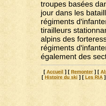
troupes basées dan
jour dans les batai
régiments d'infante
tirailleurs stationn
alpins des forteres
régiments d'infanter
également des sect
[
Accueil
]
[
Remonter
]
[
Al
[
Histoire du ski
]
[
Les RIA
]