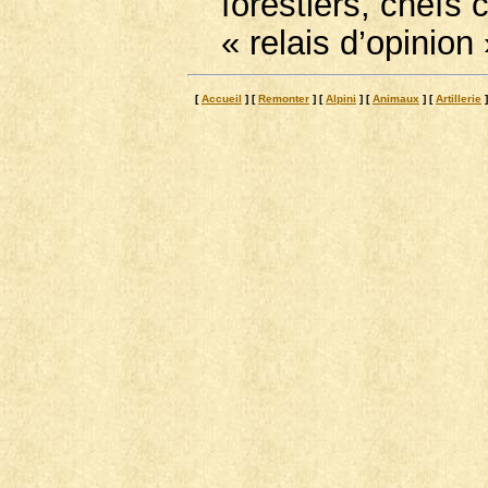
forestiers, chefs 
« relais d’opinion 
[
Accueil
]
[
Remonter
]
[
Alpini
]
[
Animaux
]
[
Artillerie
]